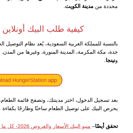
محددة من
مدينة الكويت
.
كيفية طلب البيك أونلاين 
بالنسبة للمملكة العربية السعودية، يُعد نظام التوصيل ا
جدة، مكة المكرمة، المدينة المنورة، وغيرها من المدن. 
و
نينجا
.
load HungerStation app
بعد تسجيل الدخول، اختر مدينتك، وتصفح قائمة الطعام، ث
يحرص البيك على توصيل الطعام ساخنًا وطازجًا بكفاءة عا
تحقق أيضًا
–
منيو البيك الأسعار والعروض 2026- كل ما تحتاج إلى معرفته