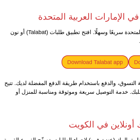
في الإمارات العربية المتحدة
يُعد طلب البيك عبر الإنترنت في دولة الإمارات العربية المتحدة سريعًا وسهلًا. افتح تطبيق طلبات (Talabat) أو نون
Download Talabat app
Do
 التسوق، والدفع باستخدام طريقة الدفع المفضلة لديك. تتيح
لبك. خدمة التوصيل سريعة وموثوقة ومناسبة للمنزل أو
 أونلاين في الكويت
 البيك (عند توفره) لإجراء الطلبات. تصفّح الفروع القريبة،