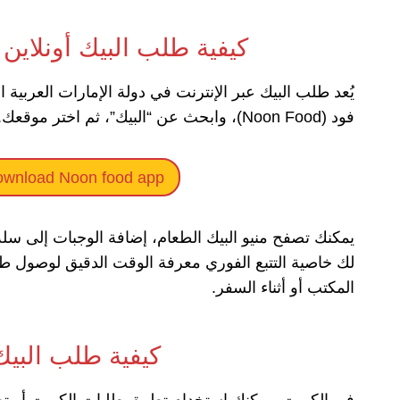
كيفية طلب البيك أونلاين 
فود (Noon Food)، وابحث عن “البيك”، ثم اختر موقعك.
wnload Noon food app
يمكنك تصفح منيو البيك الطعام، إضافة الوجبات إلى سلة
لك خاصية التتبع الفوري معرفة الوقت الدقيق لوصول ط
المكتب أو أثناء السفر.
كيفية طلب البيك
في الكويت، يمكنك استخدام تطبيق طلبات الكويت أو تطبيق