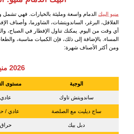
منيو البيك
الدمام واسعة ومليئة بالخيارات. فهي تشمل و
الفلافل، البرغر، الساندويتشات، الشاورما، وأصناف الإف
أي وقت من اليوم. يمكنك تناول الإفطار في الصباح، وال
المساء. بالإضافة إلى ذلك، فإن الكميات مناسبة، والطعا
ومن أكثر الأصناف شهرة:
2026 منيوالبيك الدمام
الوجبة
مستوى الت
ساندويتش تاوك
عادي
ساج ديليت مع الصلصة
عادي / ح
دبل بيك
حراق