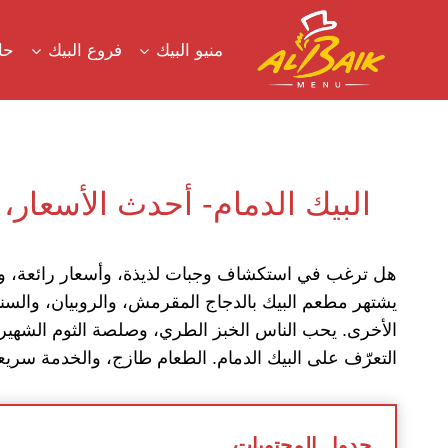
لتجاوز
لى
منيو البيك
فروع البيك
حا
لمحتوى
البيك الدمام- أحدث الأسعار،
هل ترغب في استكشاف وجبات لذيذة، وأسعار رائعة، ود
يشتهر مطعم البيك بالدجاج المقرمش، والروبيان، والسن
الأخرى. يحب الناس الخبز الطري، وصلصة الثوم الشهيرة
التعرّف على البيك الدمام. الطعام طازج، والخدمة سريعة
جدول المحتويات