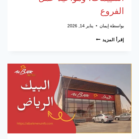
الفروع
بواسطة
إيمان
يناير 14, 2026
البيك
إقرأ المزيد
الطايف-
أحدث
الأسعار،
التقييمات،
ومواعيد
عمل
الفروع