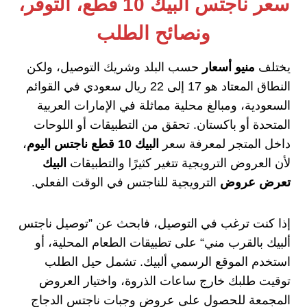
سعر ناجتس البيك 10 قطع، التوفر،
ونصائح الطلب
يختلف
منيو أسعار
حسب البلد وشريك التوصيل، ولكن
النطاق المعتاد هو 17 إلى 22 ريال سعودي في القوائم
السعودية، ومبالغ محلية مماثلة في الإمارات العربية
المتحدة أو باكستان. تحقق من التطبيقات أو اللوحات
داخل المتجر لمعرفة سعر
البيك 10 قطع ناجتس اليوم
،
لأن العروض الترويجية تتغير كثيرًا والتطبيقات
البيك
تعرض عروض
الترويجية للناجتس في الوقت الفعلي.
إذا كنت ترغب في التوصيل، فابحث عن ”توصيل ناجتس
ألبيك بالقرب مني“ على تطبيقات الطعام المحلية، أو
استخدم الموقع الرسمي ألبيك. تشمل حيل الطلب
توقيت طلبك خارج ساعات الذروة، واختيار العروض
المجمعة للحصول على عروض وجبات ناجتس الدجاج