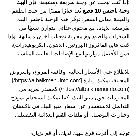
:إذا كنت تبحث عن وجبة سريعة ومشبعة، فإن
البيك
وجبة ناجتس 10 قطع
تُعد خيارًا مميزًا من حيث الطعم
والقيمة مقابل السعر. توفّر هذه الوجبة ناجتس البيك
بقرمشة لذيذة، مع محتوى غذائي متوازن نسبيًا من
السعرات والصوديوم مقارنة بوجبات أخرى مشابهة. وإذا
كنت تتابع الماكروز (البروتين، الدهون، الكربوهيدرات)،
فمن الأفضل موازنتها مع الإضافات الجانبية المناسبة.
للاطلاع على الأسعار الحالية، وقائمة الفروع، والعروض
المحلية، يمكنك زيارة [https://albaikmenuinfo.com/]
(https://albaikmenuinfo.com/) كمصدر لمزيد من
المعلومات حول منيو البيك. كما يمكنك استخدام نموذج
التواصل للاستفسار عن أسعار منيو البيك في باكستان،
وخيارات التوصيل، أو ملفات القيم الغذائية التفصيلية.
توجّه إلى أقرب فرع للبيك لديك، أو قم بزيارة